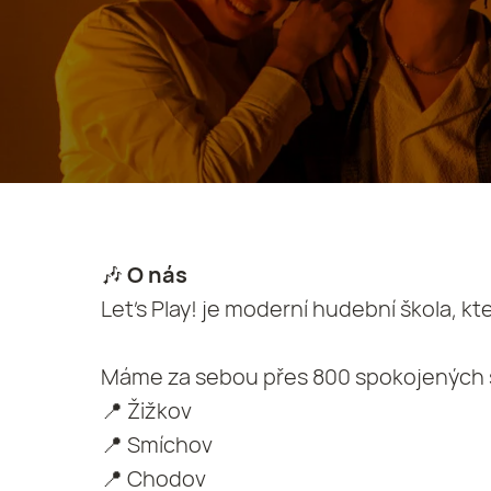
🎶
O nás
Let's Play! je moderní hudební škola, k
Máme za sebou přes 800 spokojených s
📍 Žižkov
📍 Smíchov
📍 Chodov