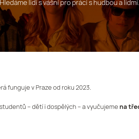
Hledáme lidi s vášní pro práci s hudbou a lidmi
terá funguje v Praze od roku 2023.
tudentů – dětí i dospělých – a vyučujeme
na tř