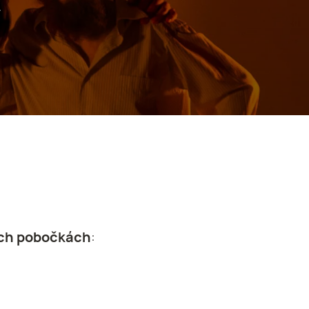
.
ech pobočkách
: