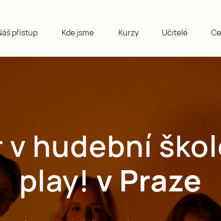
Náš přístup
Kde jsme
Kurzy
Učitelé
Ce
 v hudební škol
play!
v Praze