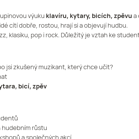
skupinovou výuku
klavíru, kytary, bicích, zpěvu
a 
idé cítí dobře, rostou, hrají si a objevují hudbu.
z, klasiku, pop i rock. Důležitý je vztah ke stud
 jsi zkušený muzikant, který chce učit?
hat
kytara, bicí, zpěv
tudentů
h hudebním růstu
kshopů a společných akcí