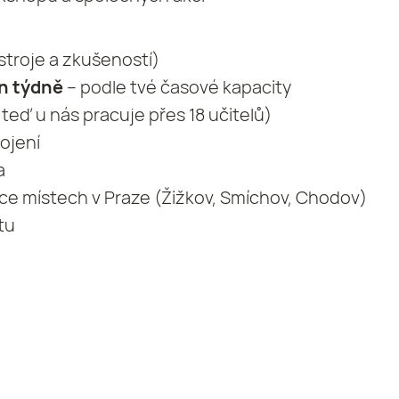
stroje a zkušeností)
in týdně
– podle tvé časové kapacity
teď u nás pracuje přes 18 učitelů)
ojení
a
ce místech v Praze (Žižkov, Smíchov, Chodov)
tu