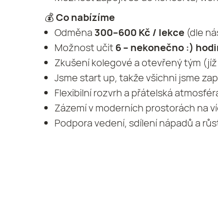
💰
Co nabízíme
Odměna
300–600 Kč / lekce
(dle ná
Možnost učit
6 – nekonečno :) hod
Zkušení kolegové a otevřený tým (jíž 
Jsme start up, takže všichni jsme zap
Flexibilní rozvrh a přátelská atmosfér
Zázemí v moderních prostorách na ví
Podpora vedení, sdílení nápadů a růs