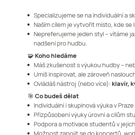
Specializujeme se na individuální a 
Naším cílem je vytvořit místo, kde se l
Nepreferujeme jeden styl – vítáme jaz
nadšení pro hudbu.
🧩
Koho hledáme
Máš zkušenost s výukou hudby – nebo
Umíš inspirovat, ale zároveň naslouc
Ovládáš nástroj (nebo více):
klavír, 
🎯
Co budeš dělat
Individuální i skupinová výuka v Praze
Přizpůsobení výuky úrovni a cílům s
Podpora a motivace studentů v jejic
Možnost zapojit se do koncertů, wor