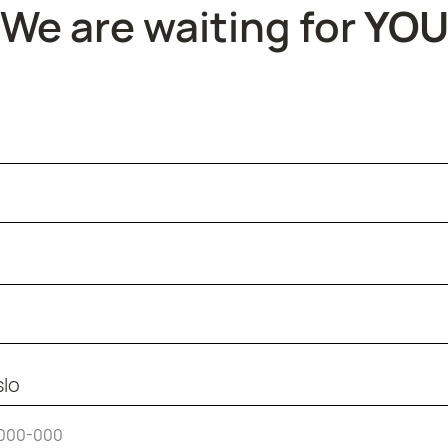
We are waiting for
YO
slo