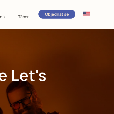
Objednat se
ník
Tábor
e Let's