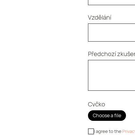
Vzdělání
Předchozí zkuše
Cvčko
Choose a file
I agree to the
Privac